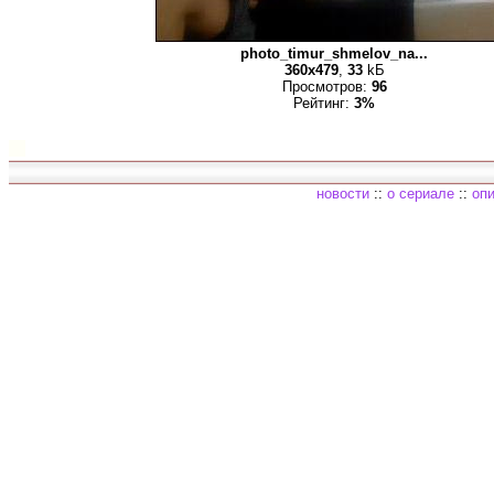
photo_timur_shmelov_na...
360x479
,
33
kБ
Просмотров:
96
Рейтинг:
3%
новости
::
о сериале
::
опи