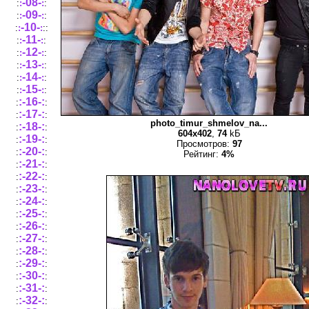
-08-
:
:
:
:
-09-
:
:
:
:
-10-
:
:
:
::
-11-
:
:
:
:
-12-
:
:
:
:
-13-
:
:
:
:
-14-
:
:
:
:
-15-
:
:
:
:
:-16-:
:
:
:-17-:
:
:
photo_timur_shmelov_na...
:-18-:
:
:
604x402
,
74
kБ
:-19-:
:
:
Просмотров:
97
:-20-:
:
:
Рейтинг:
4%
:-21-:
:
:
:-22-:
:
:
:-23-:
:
:
:-24-:
:
:
:-25-:
:
:
:-26-:
:
:
:-27-:
:
:
:-28-:
:
:
:-29-:
:
:
:-30-:
:
:
:-31-:
:
:
:-32-:
:
: