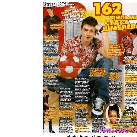
photo_timur_shmelov_na...