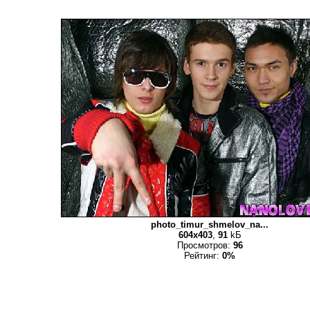
photo_timur_shmelov_na...
604x403
,
91
kБ
Просмотров:
96
Рейтинг:
0%