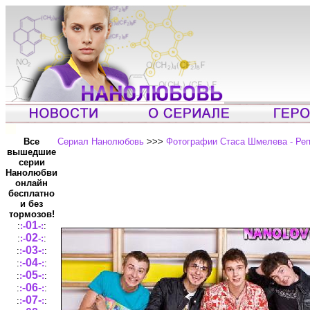
Все
Сериал Нанолюбовь
>>>
Фотографии Стаса Шмелева - Ре
вышедшие
серии
Нанолюбви
онлайн
бесплатно
и без
тормозов!
01
:
:-
-:
:
02
:
:-
-:
:
-03-
:
:
:
:
-04-
:
:
:
:
-05-
:
:
:
:
-06-
:
:
:
:
-07-
:
:
:
: