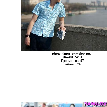
photo_timur_shmelov_na...
604x401
,
52
kБ
Просмотров:
97
Рейтинг:
3%