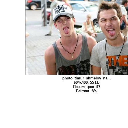
photo_timur_shmelov_na...
604x400
,
55
kБ
Просмотров:
97
Рейтинг:
8%