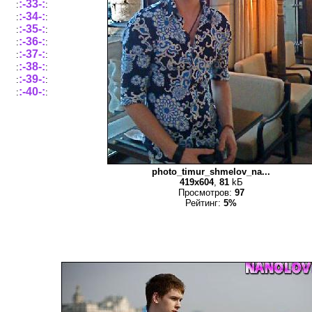
:-33-:
:
:
:-34-:
:
:
:-35-:
:
:
:-36-:
:
:
:-37-:
:
:
:-38-:
:
:
:-39-:
:
:
:-40-:
:
:
photo_timur_shmelov_na...
419x604
,
81
kБ
Просмотров:
97
Рейтинг:
5%