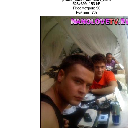
528x699
,
153
kБ
Просмотров:
96
Рейтинг:
7%