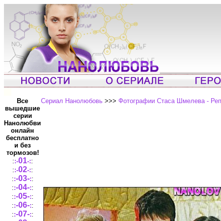
Все
Сериал Нанолюбовь
>>>
Фотографии Стаса Шмелева - Ре
вышедшие
серии
Нанолюбви
онлайн
бесплатно
и без
тормозов!
01
:
:-
-:
:
02
:
:-
-:
:
-03-
:
:
:
:
-04-
:
:
:
:
-05-
:
:
:
:
-06-
:
:
:
:
-07-
:
:
:
: