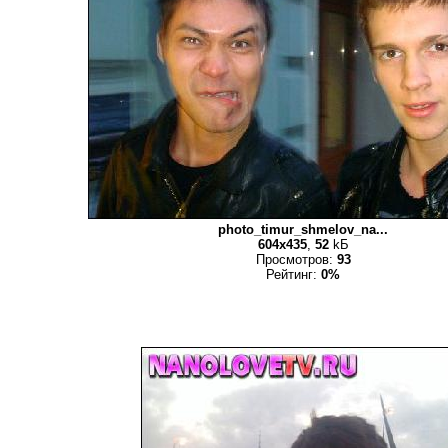
photo_timur_shmelov_na...
604x435
,
52
kБ
Просмотров:
93
Рейтинг:
0%