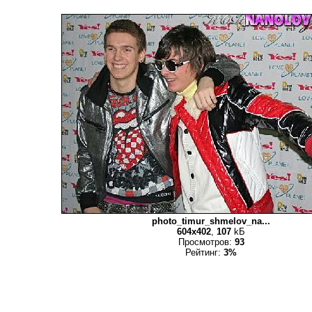
photo_timur_shmelov_na...
604x402
,
107
kБ
Просмотров:
93
Рейтинг:
3%