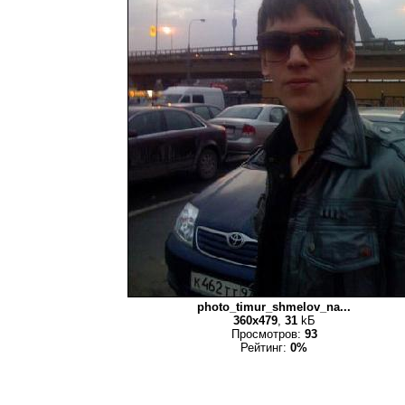
photo_timur_shmelov_na...
360x479
,
31
kБ
Просмотров:
93
Рейтинг:
0%