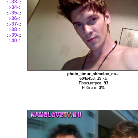
:-33-:
:
:
:-34-:
:
:
:-35-:
:
:
:-36-:
:
:
:-37-:
:
:
:-38-:
:
:
:-39-:
:
:
:-40-:
:
:
photo_timur_shmelov_na...
604x453
,
39
kБ
Просмотров:
93
Рейтинг:
3%