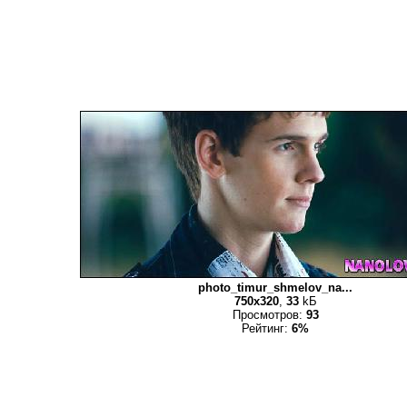
photo_timur_shmelov_na...
750x320
,
33
kБ
Просмотров:
93
Рейтинг:
6%