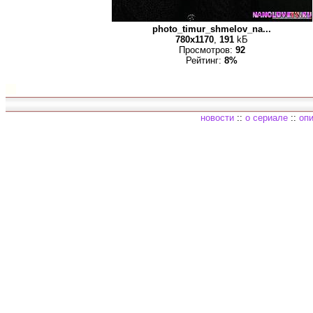
photo_timur_shmelov_na...
780x1170
,
191
kБ
Просмотров:
92
Рейтинг:
8%
новости
::
о сериале
::
опи