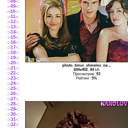
-08-
:
:
:
:
-09-
:
:
:
:
-10-
:
:
:
::
-11-
:
:
:
:
-12-
:
:
:
:
-13-
:
:
:
:
-14-
:
:
:
:
-15-
:
:
:
:
:-16-:
:
:
:-17-:
:
:
:-18-:
:
:
:-19-:
:
:
:-20-:
:
:
photo_timur_shmelov_na...
:-21-:
:
:
604x402
,
84
kБ
:-22-:
:
:
Просмотров:
93
:-23-:
Рейтинг:
5%
:
:
:-24-:
:
:
:-25-:
:
:
:-26-:
:
:
:-27-:
:
:
:-28-:
:
:
:-29-:
:
:
:-30-:
:
:
:-31-:
:
:
:-32-:
:
: