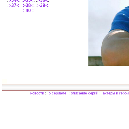
:-34-:
:-35-:
:-36-:
:
:
:
:
:
:
:-37-:
:-38-:
:-39-:
:
:
:
:
:
:
:-40-:
:
:
новости
::
о сериале
::
описание серий
::
актеры и герои