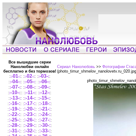
Все вышедшие серии
Нанолюбви онлайн
Сериал Нанолюбовь
>>
Фотографии Стаса
бесплатно и без тормозов!
(photo_timur_shmelov_nanolovetv.ru_020.jp
01
02
-03-
:
:-
-:
: :
:-
-:
: :
:
:
:
photo_timur_shmelov_nanol
-04-
-05-
-06-
:
:
:
: :
:
:
: :
:
:
:
-07-
-08-
-09-
:
:
:
: :
:
:
: :
:
:
:
-10-
-11-
-12-
:
:
:
::
:
:
:
: :
:
:
:
-13-
-14-
-15-
:
:
:
: :
:
:
: :
:
:
:
:-16-:
:-17-:
:-18-:
:
: :
: :
:
:-19-:
:-20-:
:-21-:
:
: :
:
:
:
:-22-:
:-23-:
:-24-:
:
: :
: :
:
:-25-:
:-26-:
:-27-:
:
: :
: :
:
:-28-:
:-29-:
:-30-:
:
: :
: :
:
:-31-:
:-32-:
:-33-:
:
: :
: :
: