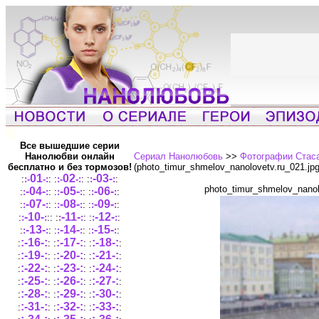
Все вышедшие серии
Нанолюбви онлайн
Сериал Нанолюбовь
>>
Фотографии Стаса
бесплатно и без тормозов!
(photo_timur_shmelov_nanolovetv.ru_021.jp
01
02
-03-
:
:-
-:
: :
:-
-:
: :
:
:
:
photo_timur_shmelov_nanol
-04-
-05-
-06-
:
:
:
: :
:
:
: :
:
:
:
-07-
-08-
-09-
:
:
:
: :
:
:
: :
:
:
:
-10-
-11-
-12-
:
:
:
::
:
:
:
: :
:
:
:
-13-
-14-
-15-
:
:
:
: :
:
:
: :
:
:
:
:-16-:
:-17-:
:-18-:
:
: :
: :
:
:-19-:
:-20-:
:-21-:
:
: :
:
:
:
:-22-:
:-23-:
:-24-:
:
: :
: :
:
:-25-:
:-26-:
:-27-:
:
: :
: :
:
:-28-:
:-29-:
:-30-:
:
: :
: :
:
:-31-:
:-32-:
:-33-:
:
: :
: :
: